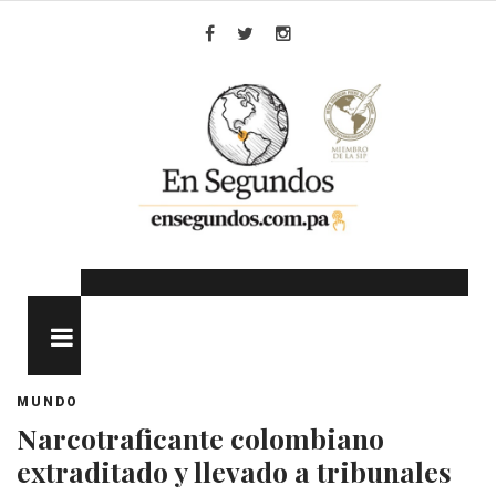
Skip
to
Facebook
Twitter
Instagram
content
MENU
MUNDO
Narcotraficante colombiano
extraditado y llevado a tribunales