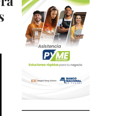
era
s