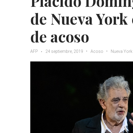
Plácido Domin
de Nueva York 
de acoso
AFP
24 septiembre, 2019
Acoso
Nueva York