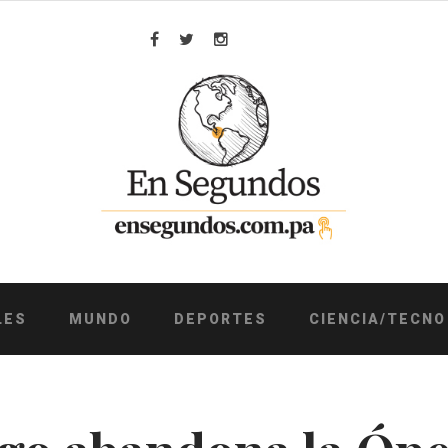
Facebook
Twitter
Instagram
LES
MUNDO
DEPORTES
CIENCIA/TECNO