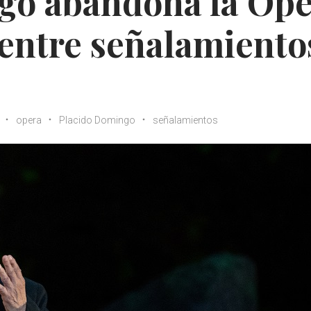
go abandona la Óp
entre señalamiento
opera
Placido Domingo
señalamientos