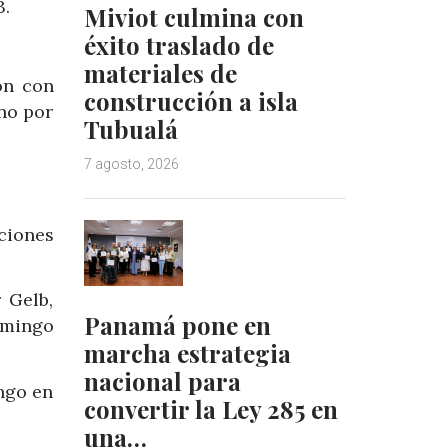
3.
Miviot culmina con
éxito traslado de
materiales de
ón con
construcción a isla
rno por
Tubualá
7 agosto, 2026
ciones
 Gelb,
Panamá pone en
omingo
marcha estrategia
nacional para
ngo en
convertir la Ley 285 en
una…