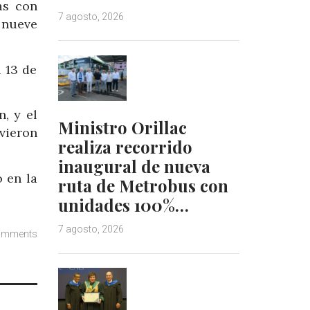
as con
7 agosto, 2026
 nueve
 13 de
, y el
Ministro Orillac
vieron
realiza recorrido
inaugural de nueva
 en la
ruta de Metrobus con
unidades 100%…
7 agosto, 2026
omments