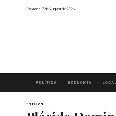
Skip
to
Panamá, 7 de August de 2026.
content
POLÍTICA
ECONOMÍA
LOCA
ESTILOS