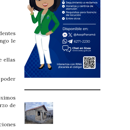
dentes
ngo le
e ellas
 poder
óximos
arzo de
ciones