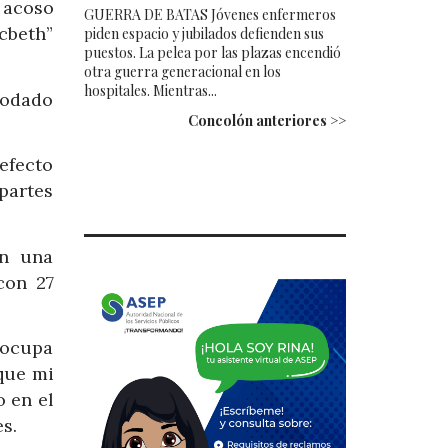
 acoso
GUERRA DE BATAS Jóvenes enfermeros
cbeth”
piden espacio y jubilados defienden sus
puestos. La pelea por las plazas encendió
otra guerra generacional en los
hospitales. Mientras...
podado
Concolón anteriores >>
efecto
 partes
en una
con 27
eocupa
que mi
o en el
s.