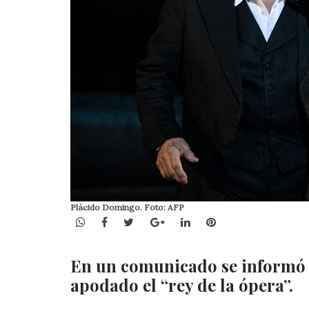
Plácido Domingo. Foto: AFP
WhatsApp
Facebook
Twitter
Google+
LinkedIn
Pinterest
En un comunicado se informó es
apodado el “rey de la ópera”.