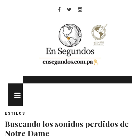
Skip
to
Facebook
Twitter
Instagram
content
MENU
ESTILOS
Buscando los sonidos perdidos de
Notre Dame