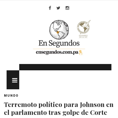
Skip
to
Facebook
Twitter
Instagram
content
MENU
MUNDO
Terremoto político para Johnson en
el parlamento tras golpe de Corte