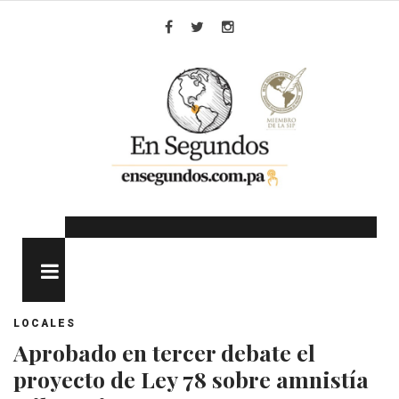
Skip
to
Facebook
Twitter
Instagram
content
MENU
LOCALES
Aprobado en tercer debate el
proyecto de Ley 78 sobre amnistía