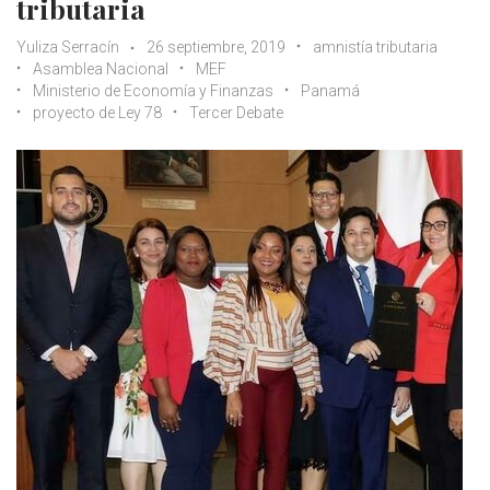
tributaria
Yuliza Serracín
26 septiembre, 2019
amnistía tributaria
Asamblea Nacional
MEF
Ministerio de Economía y Finanzas
Panamá
proyecto de Ley 78
Tercer Debate