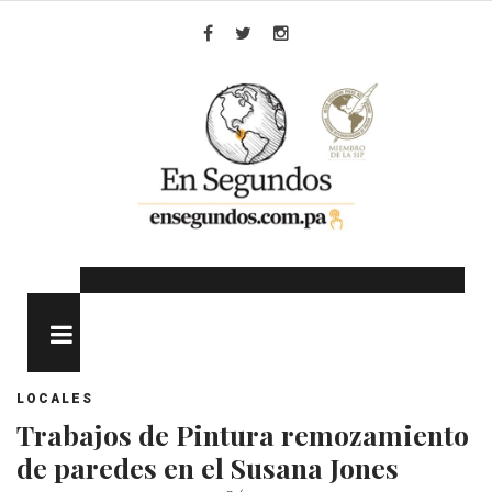
Skip
to
Facebook
Twitter
Instagram
content
MENU
LOCALES
Trabajos de Pintura remozamiento
de paredes en el Susana Jones