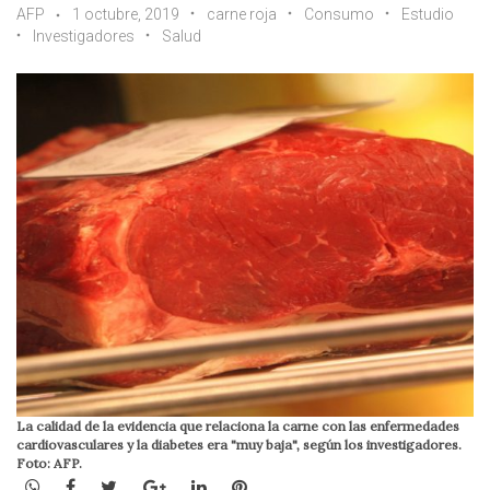
AFP
1 octubre, 2019
carne roja
Consumo
Estudio
Investigadores
Salud
La calidad de la evidencia que relaciona la carne con las enfermedades
cardiovasculares y la diabetes era "muy baja", según los investigadores.
Foto: AFP.
WhatsApp
Facebook
Twitter
Google+
LinkedIn
Pinterest