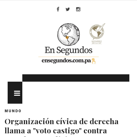
Skip
to
Facebook
Twitter
Instagram
content
MENU
MUNDO
Organización cívica de derecha
llama a "voto castigo" contra