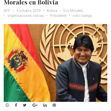
Morales en Bolivia
AFP
4 octubre, 2019
Bolivia
Evo Morales
organizaciones cívicas
Presidente
voto castigo
WhatsApp
Facebook
Twitter
Google+
LinkedIn
Pinterest