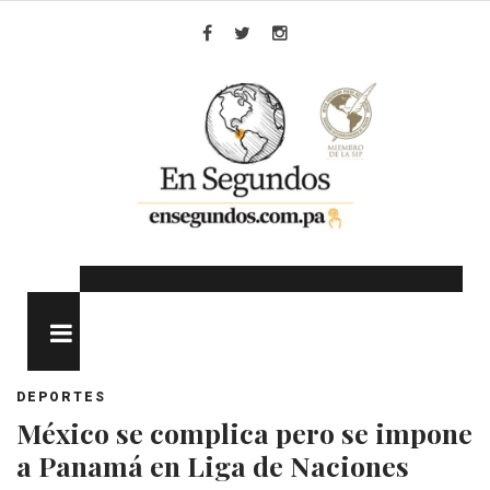
Skip
to
Facebook
Twitter
Instagram
content
MENU
DEPORTES
México se complica pero se impone
a Panamá en Liga de Naciones