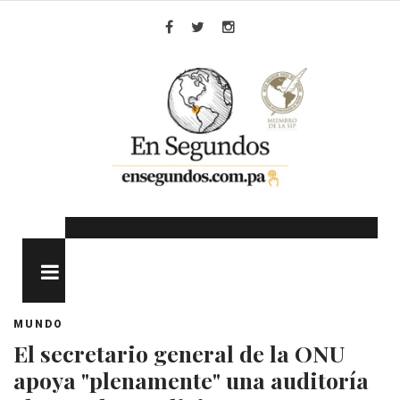
Skip
to
Facebook
Twitter
Instagram
content
MENU
MUNDO
El secretario general de la ONU
apoya "plenamente" una auditoría