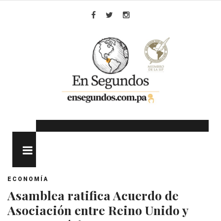
Skip
to
Facebook
Twitter
Instagram
content
MENU
ECONOMÍA
Asamblea ratifica Acuerdo de
Asociación entre Reino Unido y