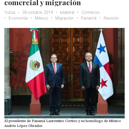
comercial y migración
Yuliza
30 octubre, 2019
bilateral
Comercio
Economía
México
Migración
Panamá
Reunión
El presidente de Panamá Laurentino Cortizo y su homólogo de México
Andrés López Obrador.