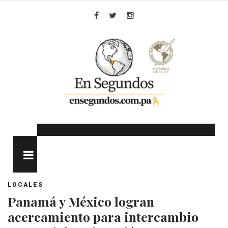
Skip
to
Facebook
Twitter
Instagram
content
MENU
LOCALES
Panamá y México logran
acercamiento para intercambio