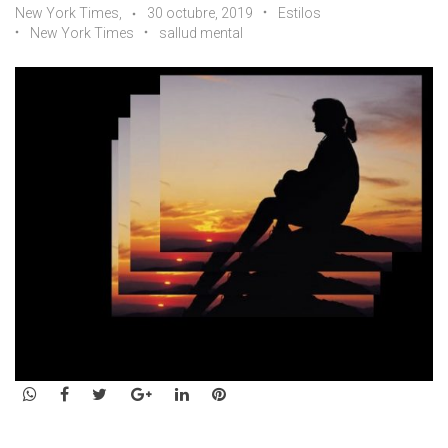
New York Times,
30 octubre, 2019
Estilos
New York Times
sallud mental
WhatsApp
Facebook
Twitter
Google+
LinkedIn
Pinterest