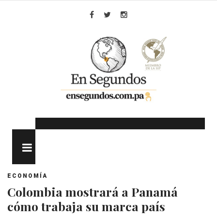
Skip
to
Facebook
Twitter
Instagram
content
MENU
ECONOMÍA
Colombia mostrará a Panamá
cómo trabaja su marca país