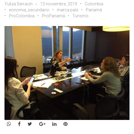
Yuliza Serracín
13 noviembre, 2019
Colombia
eonomia_secundario
marca país
Panamá
ProColombia
ProPanamá
Turismo
WhatsApp
Facebook
Twitter
Google+
LinkedIn
Pinterest