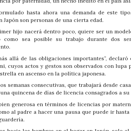
cia por paternidad, un hecho inédito en el país asi
formulado hasta ahora una demanda de este tipo
n Japón son personas de una cierta edad.
rimer hijo nacerá dentro poco, quiere ser un model
to como sea posible su trabajo durante dos se
ento.
s allá de las obligaciones importantes”, declaró e
mi, cuyos actos y gestos son observados con lupa p
strella en ascenso en la política japonesa.
dos semanas consecutivas, que trabajará desde casa
 una quincena de días de licencia consagrados a su 
 bien generosa en términos de licencias por matern
como al padre a hacer una pausa que puede ir hasta 
guardería.
ios hacia los hombres en el hogar en Japón, solo e