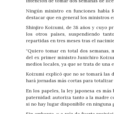
intención de tomar dos semanas de licen
Ningún ministro en funciones había 
destacar que en general los ministros e
Shinjiro Koizumi, de 38 años y cuyo p
los otros países, suspendiendo tan
repartidas en tres meses tras el nacimi
“Quiero tomar en total dos semanas, má
del ex primer ministro Junichiro Koizu
medios locales, ya que se trata de una e
Koizumi explicó que no se tomará las 
hará jornadas más cortas para totalizar
En los papeles, la ley japonesa es más
paternidad: autoriza tanto a la madre 
si no hay lugar disponiblle en ninguna 
Sin embargo, y a raíz de fuerte prejuic