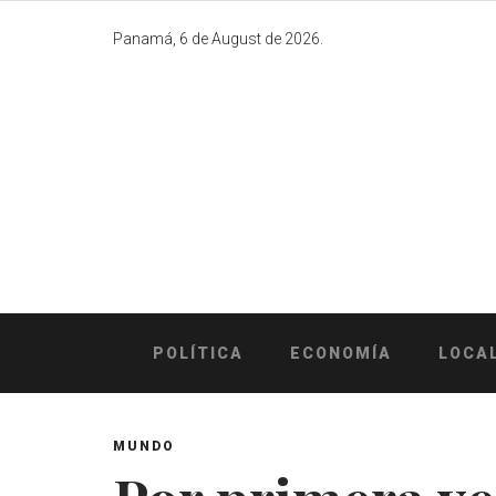
Skip
to
Panamá, 6 de August de 2026.
content
POLÍTICA
ECONOMÍA
LOCA
MUNDO