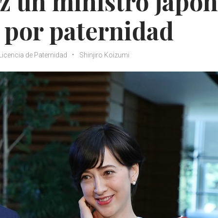
z un ministro japo
a por paternidad
Licencia de Paternidad
Shinjiro Koizumi