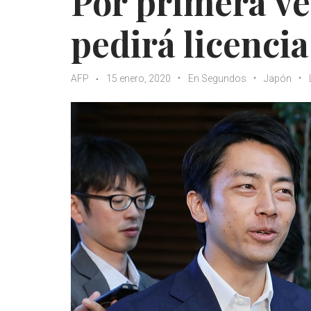
Por primera ve
pedirá licenci
AFP
15 enero, 2020
En Segundos
Japón