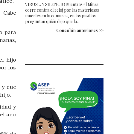
ático.
VIRUS… Y SILENCIO Mientras el Minsa
corre contra el reloj por las misteriosas
. Cabe
muertes en la comarca, en los pasillos
preguntan quién dejó que la...
Concolón anteriores >>
o para
manas,
l hijo
or los
 y que
hijo.
idad y
el año
l 6% de