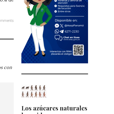
omments
os con
Los azúcares naturales