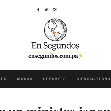
Facebook
Twitter
Instagram
LES
MUNDO
DEPORTES
CIENCIA/TECNO