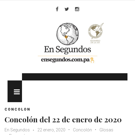
Skip
to
Facebook
Twitter
Instagram
content
MENU
CONCOLON
Concolón del 22 de enero de 2020
En Segundos
22 enero, 2020
Concolón
Glosas