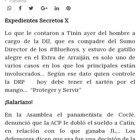
Panamá
WhatsApp
Facebook
Twitter
Google+
LinkedIn
Pinterest
Expedientes Secretos X
Lo que le contaron a Tinín ayer del hombre a
cargo de la DIJ, que es compadre del Sumo
Director de los #BlueBoys, y estuvo de gatillo
alegre en el Extra de Arraiján, es solo uno de
varios casos en los que los principales están
involucrados… Según ese dato quien controle
la DRP hoy debe tener el sartén por el
mango… “Proteger y Servir”
¡Salariazo!
En la Asamblea el panameñista de Coclé,
denunció que la ACP le dobló el sueldo a Catín,
en relación con lo que ganaba JL… Los
defensores dicen que esa fue una decisión de la