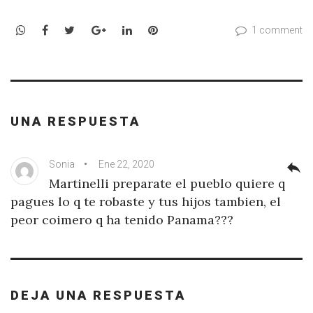
WhatsApp
Facebook
Twitter
Google+
LinkedIn
Pinterest
1 comment
UNA RESPUESTA
Sonia
Ene 22, 2020
reply
Martinelli preparate el pueblo quiere q
pagues lo q te robaste y tus hijos tambien, el
peor coimero q ha tenido Panama???
DEJA UNA RESPUESTA