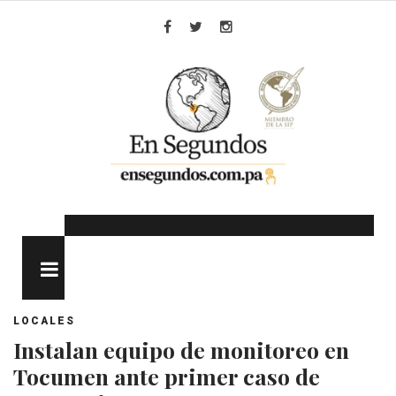
Skip
to
Facebook
Twitter
Instagram
content
MENU
LOCALES
Instalan equipo de monitoreo en
Tocumen ante primer caso de