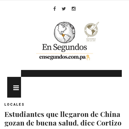
Skip
to
Facebook
Twitter
Instagram
content
MENU
LOCALES
Estudiantes que llegaron de China
gozan de buena salud, dice Cortizo