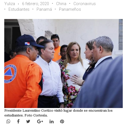
Yuliza
6 febrero, 2020
China
Coronavirus
Estudiantes
Panamá
Panameños
Presidente Laurentino Cortizo visitó lugar donde se encuentran los
estudiantes. Foto Cortesía.
WhatsApp
Facebook
Twitter
Google+
LinkedIn
Pinterest