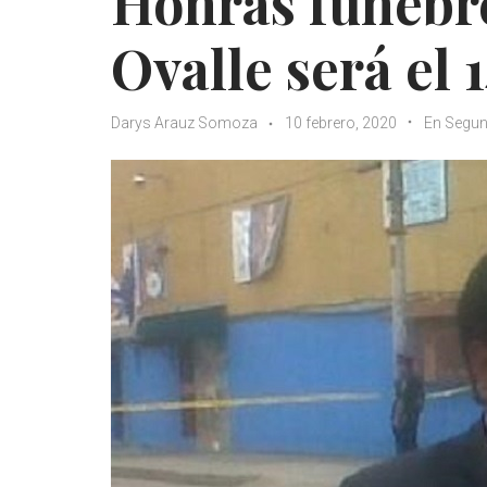
Honras fúnebre
Ovalle será el 
Darys Arauz Somoza
10 febrero, 2020
En Segu