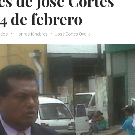
s de José Cortés
14 de febrero
ndos
Honras fúnebres
José Cortés Ovalle