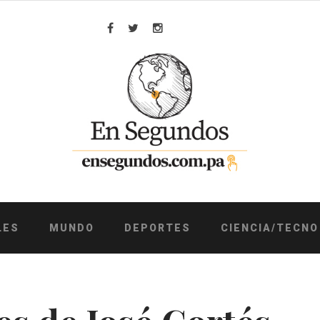
Facebook
Twitter
Instagram
LES
MUNDO
DEPORTES
CIENCIA/TECNO