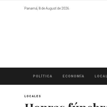
Skip
to
Panamá, 8 de August de 2026.
content
POLÍTICA
ECONOMÍA
LOCA
LOCALES