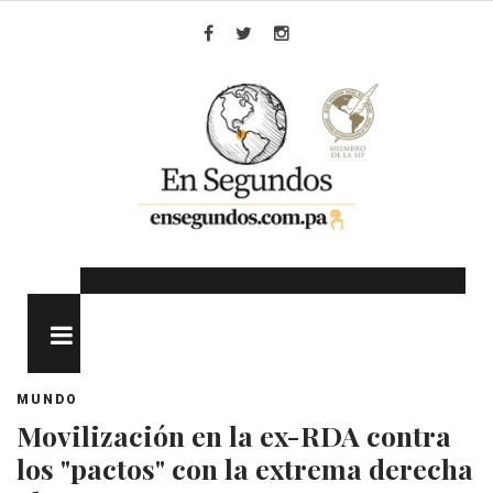
Skip
to
Facebook
Twitter
Instagram
content
MENU
MUNDO
Movilización en la ex-RDA contra
los "pactos" con la extrema derecha