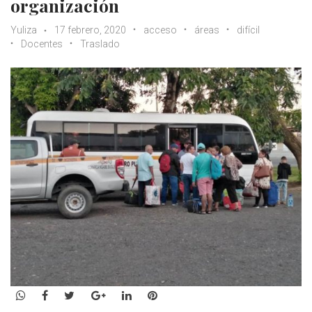
organización
Yuliza
17 febrero, 2020
acceso
áreas
difícil
Docentes
Traslado
WhatsApp
Facebook
Twitter
Google+
LinkedIn
Pinterest