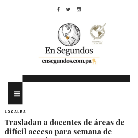
Skip
to
Facebook
Twitter
Instagram
content
MENU
LOCALES
Trasladan a docentes de áreas de
difícil acceso para semana de