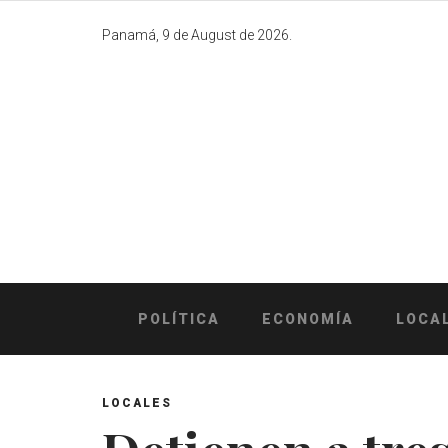
Skip
to
Panamá, 9 de August de 2026.
content
POLÍTICA
ECONOMÍA
LOCA
LOCALES