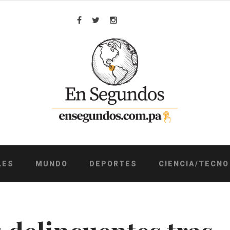
Facebook
Twitter
Instagram
LES
MUNDO
DEPORTES
CIENCIA/TECNO