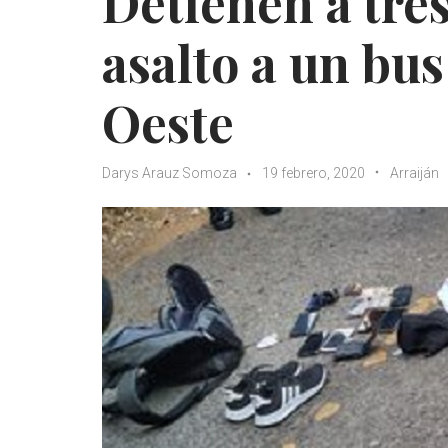
Detienen a tres
asalto a un bu
Oeste
Darys Arauz Somoza
19 febrero, 2020
Arraiján