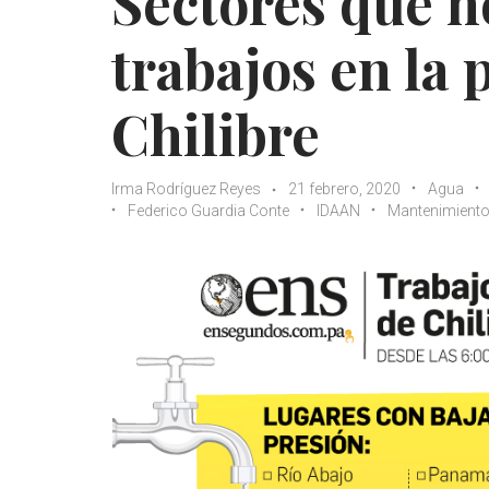
Sectores que n
trabajos en la 
Chilibre
Irma Rodríguez Reyes
21 febrero, 2020
Agua
Federico Guardia Conte
IDAAN
Mantenimient