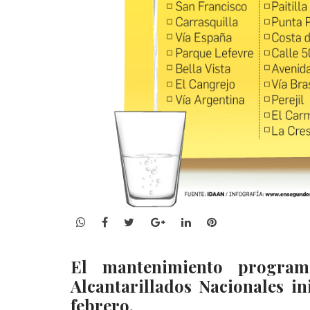
WhatsApp
Facebook
Twitter
Google+
LinkedIn
Pinterest
El mantenimiento program
Alcantarillados Nacionales in
febrero.