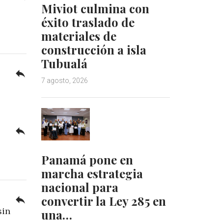
Miviot culmina con
éxito traslado de
materiales de
construcción a isla
Tubualá
reply
7 agosto, 2026
reply
Panamá pone en
marcha estrategia
nacional para
convertir la Ley 285 en
reply
sin
una…