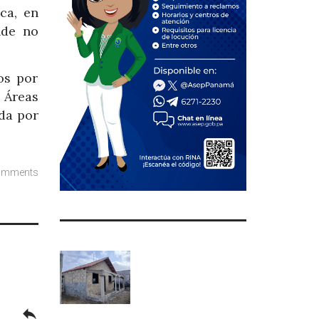
ca, en
nde no
os por
 Áreas
ada por
omments
reply