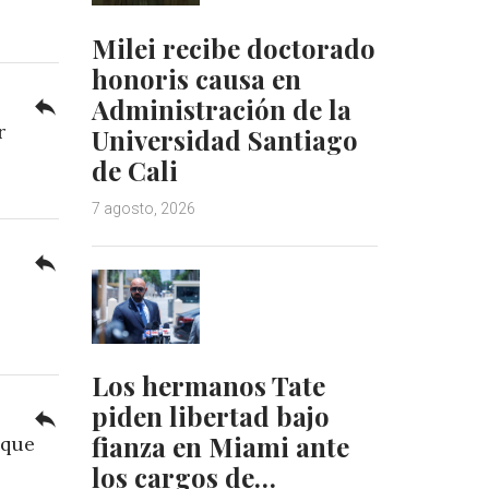
Milei recibe doctorado
honoris causa en
Administración de la
reply
r
Universidad Santiago
de Cali
7 agosto, 2026
reply
Los hermanos Tate
piden libertad bajo
reply
fianza en Miami ante
 que
los cargos de…