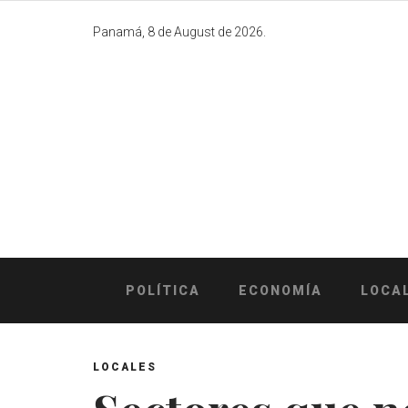
Skip
to
Panamá, 8 de August de 2026.
content
POLÍTICA
ECONOMÍA
LOCA
LOCALES