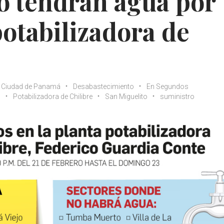
o tendrán agua por
potabilizadora de
Ciudad de Panamá
Desabastecimiento
En Segundos
o
Potabilizadora de Chilibre
San Miguelito
suministro