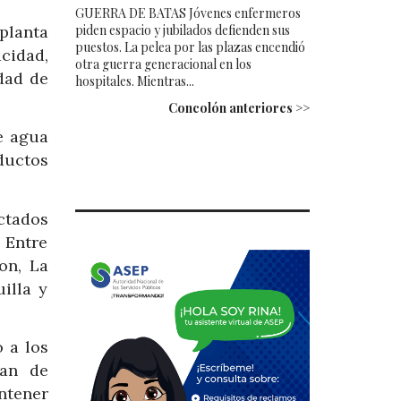
GUERRA DE BATAS Jóvenes enfermeros
piden espacio y jubilados defienden sus
planta
puestos. La pelea por las plazas encendió
cidad,
otra guerra generacional en los
dad de
hospitales. Mientras...
Concolón anteriores >>
e agua
eductos
ectados
 Entre
on, La
illa y
 a los
lan de
ntener