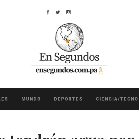
Facebook
Twitter
Instagram
LES
MUNDO
DEPORTES
CIENCIA/TECNO