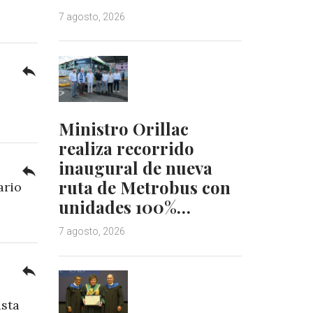
7 agosto, 2026
reply
Ministro Orillac
realiza recorrido
inaugural de nueva
reply
ruta de Metrobus con
ario
unidades 100%…
7 agosto, 2026
reply
asta