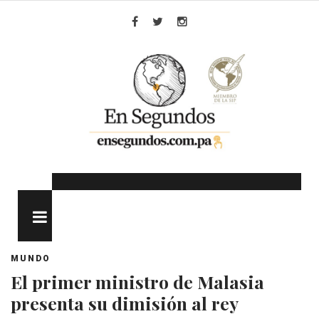
Skip
to
Facebook
Twitter
Instagram
content
MENU
MUNDO
El primer ministro de Malasia
presenta su dimisión al rey