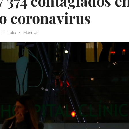
 374 contagiados e
vo coronavirus
s
Italia
Muertos