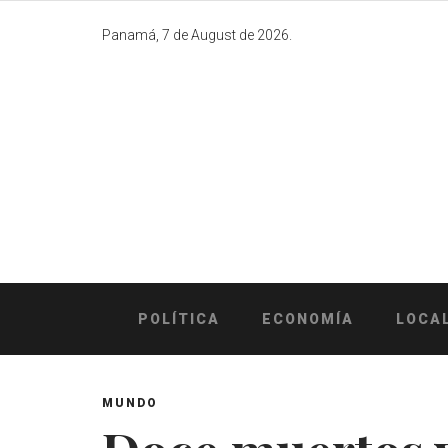
Skip
to
Panamá, 7 de August de 2026.
content
POLÍTICA
ECONOMÍA
LOCA
MUNDO