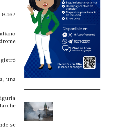
 9.462
taliano
ndrome
gistró
a, una
iguria
 Marche
onde se