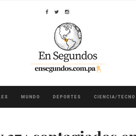
Facebook
Twitter
Instagram
LES
MUNDO
DEPORTES
CIENCIA/TECNO