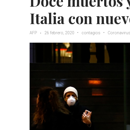
Doce muertos y
Italia con nue
AFP
26 febrero, 2020
contagios
Coronaviru