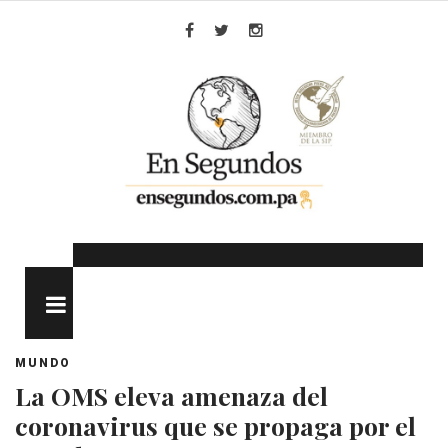
Skip
to
Facebook
Twitter
Instagram
content
MENU
MUNDO
La OMS eleva amenaza del
coronavirus que se propaga por el