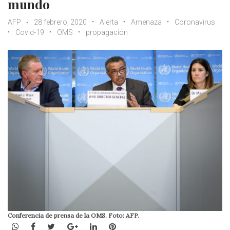
mundo
AFP
28 febrero, 2020
Alerta
Amenaza
Coronavirus
Covid-19
OMS
propagación
Conferencia de prensa de la OMS. Foto: AFP.
WhatsApp
Facebook
Twitter
Google+
LinkedIn
Pinterest