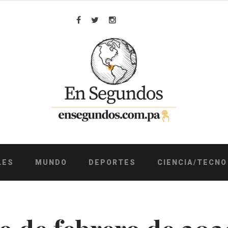
Facebook
Twitter
Instagram
LES
MUNDO
DEPORTES
CIENCIA/TECNO