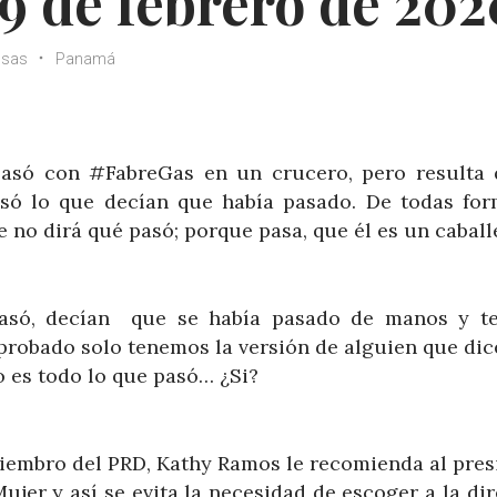
9 de febrero de 202
osas
Panamá
asó con #FabreGas en un crucero, pero resulta 
asó lo que decían que había pasado. De todas for
e no dirá qué pasó; porque pasa, que él es un cabal
asó, decían que se había pasado de manos y t
probado solo tenemos la versión de alguien que dic
o es todo lo que pasó… ¿Si?
miembro del PRD, Kathy Ramos le recomienda al pres
ujer y así se evita la necesidad de escoger a la di