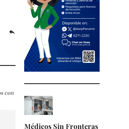
reply
os con
Médicos Sin Fronteras