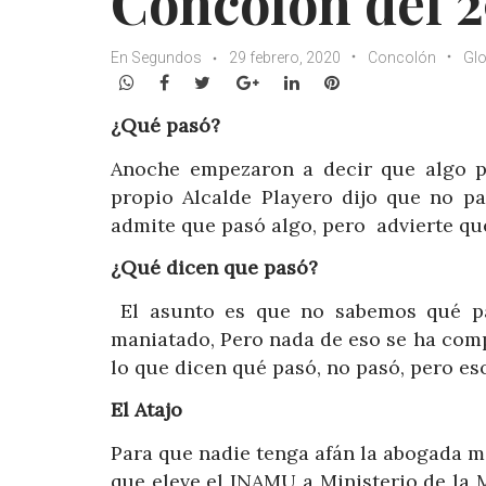
Concolón del 2
En Segundos
29 febrero, 2020
Concolón
Gl
WhatsApp
Facebook
Twitter
Google+
LinkedIn
Pinterest
¿Qué pasó?
Anoche empezaron a decir que algo p
propio Alcalde Playero dijo que no p
admite que pasó algo, pero advierte qu
¿Qué dicen que pasó?
El asunto es que no sabemos qué p
maniatado, Pero nada de eso se ha com
lo que dicen qué pasó, no pasó, pero es
El Atajo
Para que nadie tenga afán la abogada 
que eleve el INAMU a Ministerio de la M