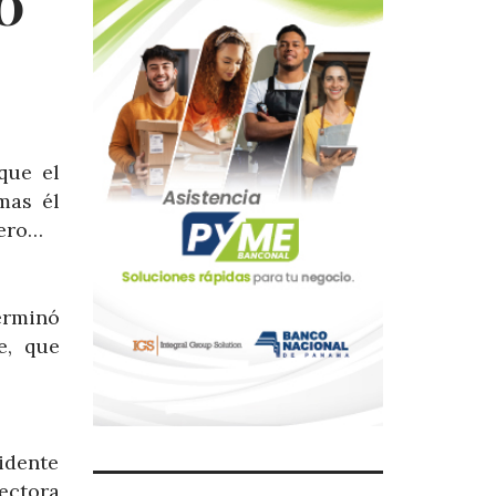
0
que el
mas él
lero…
erminó
e, que
idente
rectora