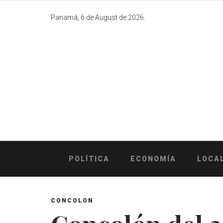
Skip
to
Panamá, 6 de August de 2026.
content
POLÍTICA
ECONOMÍA
LOCA
CONCOLON