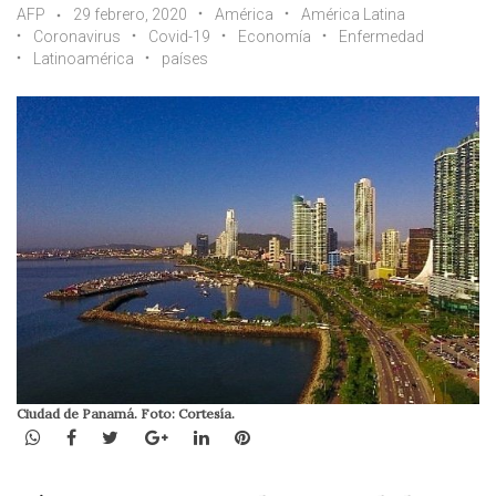
AFP
29 febrero, 2020
América
América Latina
Coronavirus
Covid-19
Economía
Enfermedad
Latinoamérica
países
Ciudad de Panamá. Foto: Cortesía.
WhatsApp
Facebook
Twitter
Google+
LinkedIn
Pinterest