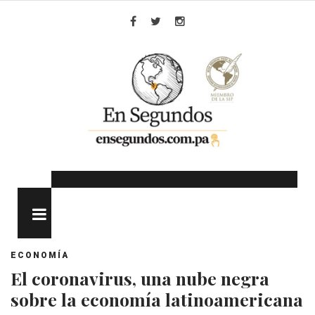
Skip
to
Facebook
Twitter
Instagram
content
MENU
ECONOMÍA
El coronavirus, una nube negra
sobre la economía latinoamericana