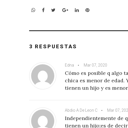
WhatsApp
Facebook
Twitter
Google+
LinkedIn
Pinterest
3 RESPUESTAS
Edna
Mar 07, 2020
Cómo es posible q algo t
chica es menor de edad. Y
tienen un hijo y es meno
Abdio A De Leon C
Mar 07, 20
Independientemente de qu
tienen un hijo;es de dec