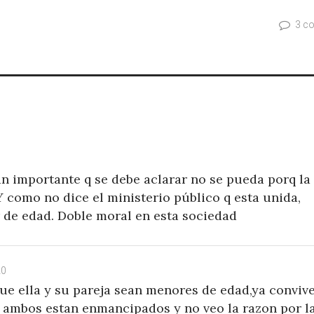
3 c
an importante q se debe aclarar no se pueda porq la
 como no dice el ministerio público q esta unida,
r de edad. Doble moral en esta sociedad
20
e ella y su pareja sean menores de edad,ya conviv
ir ambos estan enmancipados y no veo la razon por l