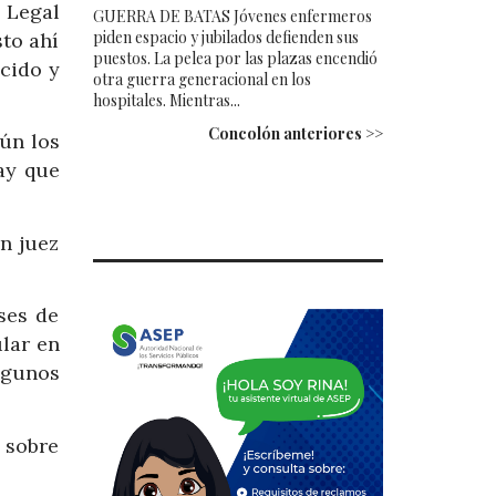
 Legal
GUERRA DE BATAS Jóvenes enfermeros
piden espacio y jubilados defienden sus
to ahí
puestos. La pelea por las plazas encendió
cido y
otra guerra generacional en los
hospitales. Mientras...
Concolón anteriores >>
gún los
ay que
n juez
ses de
lar en
lgunos
n sobre