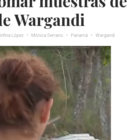
tomar muestras de
 de Wargandi
rifina López
Mónica Serrano
Panamá
Wargandí