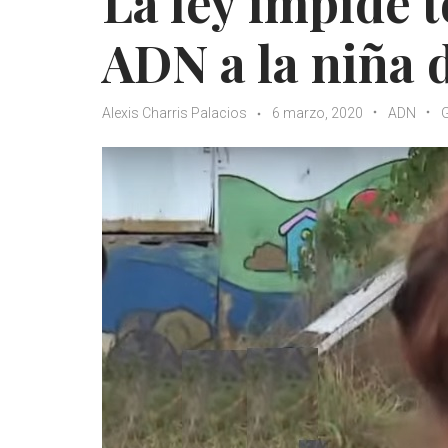
La ley impide 
ADN a la niña
Alexis Charris Palacios
6 marzo, 2020
ADN
G