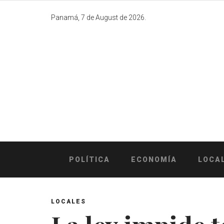
Skip
to
Panamá, 7 de August de 2026.
content
POLÍTICA
ECONOMÍA
LOCA
LOCALES