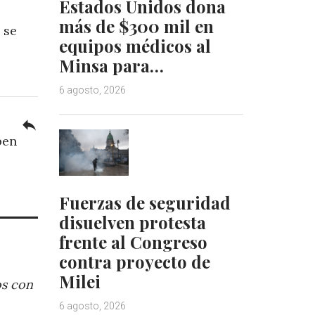
Estados Unidos dona
más de $300 mil en
 se
equipos médicos al
Minsa para…
6 agosto, 2026
reply
ben
Fuerzas de seguridad
disuelven protesta
frente al Congreso
contra proyecto de
Milei
os con
6 agosto, 2026