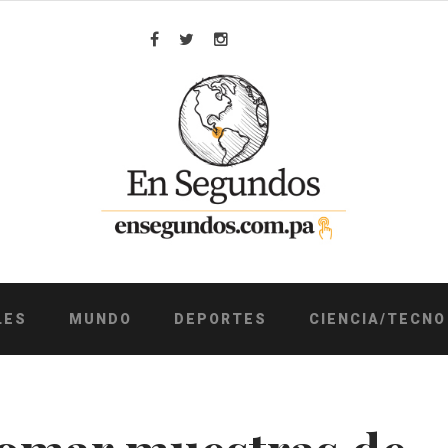
Facebook
Twitter
Instagram
LES
MUNDO
DEPORTES
CIENCIA/TECNO