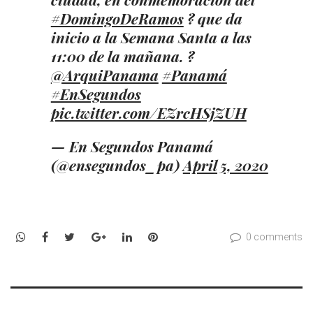
#DomingoDeRamos
? que da
inicio a la Semana Santa a las
11:00 de la mañana. ?️
@ArquiPanama
#Panamá
#EnSegundos
pic.twitter.com/EZrcHSjZUH
— En Segundos Panamá
(@ensegundos_pa)
April 5, 2020
WhatsApp
Facebook
Twitter
Google+
LinkedIn
Pinterest
0 comments