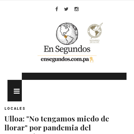
Skip
to
Facebook
Twitter
Instagram
content
MENU
LOCALES
Ulloa: "No tengamos miedo de
llorar" por pandemia del