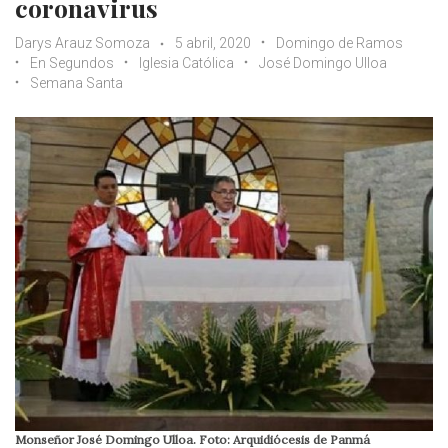
coronavirus
Darys Arauz Somoza
5 abril, 2020
Domingo de Ramos
En Segundos
Iglesia Católica
José Domingo Ulloa
Semana Santa
Monseñor José Domingo Ulloa. Foto: Arquidiócesis de Panmá