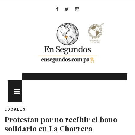
Skip
to
Facebook
Twitter
Instagram
content
MENU
LOCALES
Protestan por no recibir el bono
solidario en La Chorrera