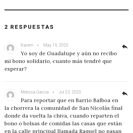
2 RESPUESTAS
Karem
May 19, 2020
reply
Yo soy de Guadalupe y aún no recibo
mi bono solidario, cuanto más tendré que
esperar?
Melissa Garcia
Jul 23, 2020
reply
Para reportar que en Barrio Balboa en
la chorrera la comunidad de San Nicolás final
donde da vuelta la chiva, cuando reparten el
bono o bolsas de comidas las casas que están
en la calle principal llamada Raquel no pasan