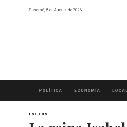
Skip
to
Panamá, 8 de August de 2026.
content
POLÍTICA
ECONOMÍA
LOCA
ESTILOS