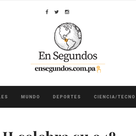
Facebook
Twitter
Instagram
LES
MUNDO
DEPORTES
CIENCIA/TECNO