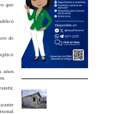
uvo que
ublicó
rre de
xplicó
os años
ón.
sistir,
urante
rsonal