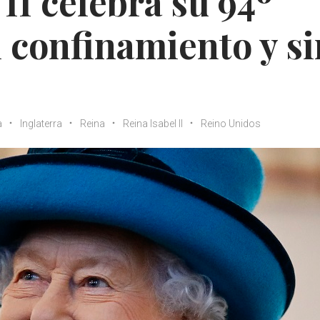
 II celebra su 94º
 confinamiento y si
a
Inglaterra
Reina
Reina Isabel II
Reino Unidos