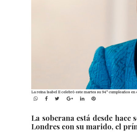
La reina Isabel II celebró este martes su 94º cumpleaños en el
WhatsApp
Facebook
Twitter
Google+
LinkedIn
Pinterest
La soberana está desde hace s
Londres con su marido, el prín