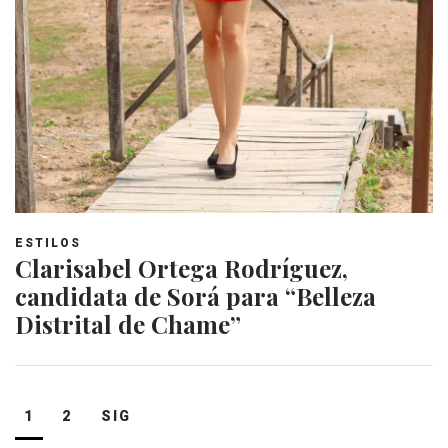
ESTILOS
Clarisabel Ortega Rodríguez,
candidata de Sorá para “Belleza
Distrital de Chame”
Navegación
1
2
SIG
de