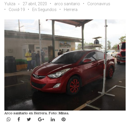
Yuliza
27 abril, 2020
arco sanitario
Coronavirus
Covid-19
En Segundos
Herrera
Arco sanitario en Herrera. Foto: Minsa.
WhatsApp
Facebook
Twitter
Google+
LinkedIn
Pinterest