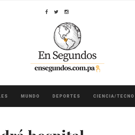
Facebook
Twitter
Instagram
LES
MUNDO
DEPORTES
CIENCIA/TECNO