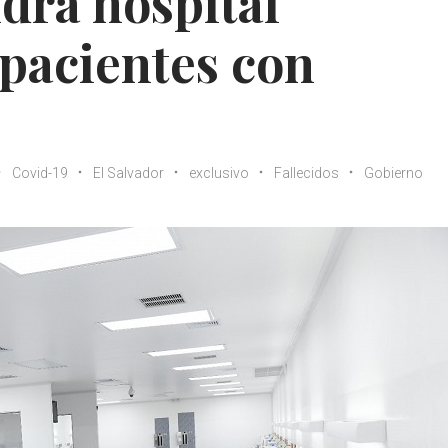
ndrá hospital
 pacientes con
Covid-19
El Salvador
exclusivo
Fallecidos
Gobierno