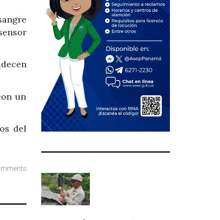
 sangre
sensor
adecen
con un
os del
omments