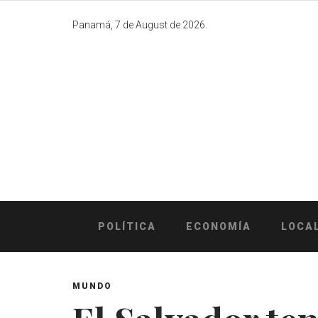
Skip
to
Panamá, 7 de August de 2026.
content
POLÍTICA
ECONOMÍA
LOCA
MUNDO