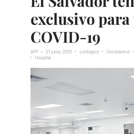
El Salvador te
exclusivo para
COVID-19
AFP
21 junio, 2020
contagios
Coronavirus
Hospital