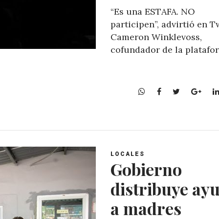
“Es una ESTAFA. NO
participen”, advirtió en Tw
Cameron Winklevoss,
cofundador de la platafo
W
F
T
G
h
a
w
o
a
c
i
o
t
e
t
g
s
b
t
l
A
o
e
e
LOCALES
p
o
r
+
Gobierno
p
k
distribuye ay
a madres