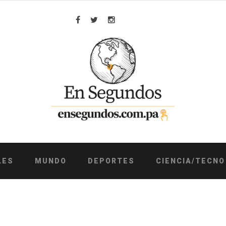
Facebook
Twitter
Instagram
LES
MUNDO
DEPORTES
CIENCIA/TECNO