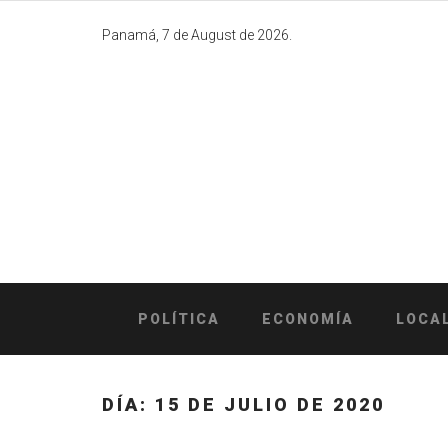
Skip
to
Panamá, 7 de August de 2026.
content
POLÍTICA
ECONOMÍA
LOCA
DÍA:
15 DE JULIO DE 2020