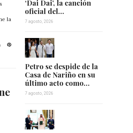
‘Dai Dai’, la canción
s
oficial del…
ne la
7 agosto, 2026
L
P
i
i
n
n
Petro se despide de la
k
t
e
e
Casa de Nariño en su
d
r
último acto como…
I
e
ne
n
s
7 agosto, 2026
t