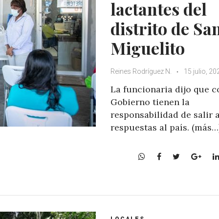
lactantes del
distrito de Sa
Miguelito
Reines Rodríguez N.
15 julio, 20
La funcionaria dijo que 
Gobierno tienen la
responsabilidad de salir 
respuestas al país. (más…
W
F
T
G
h
a
w
o
a
c
i
o
t
e
t
g
s
b
t
l
A
o
e
e
LOCALES