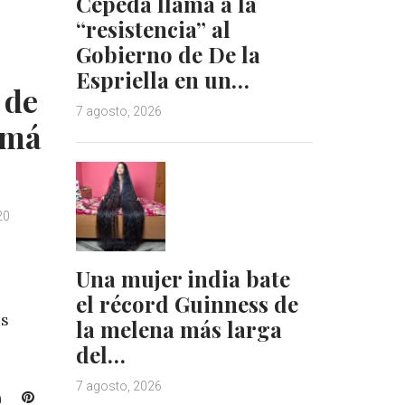
Cepeda llama a la
I
e
“resistencia” al
n
s
Gobierno de De la
t
Espriella en un…
 de
7 agosto, 2026
amá
20
Una mujer india bate
el récord Guinness de
as
la melena más larga
del…
7 agosto, 2026
L
P