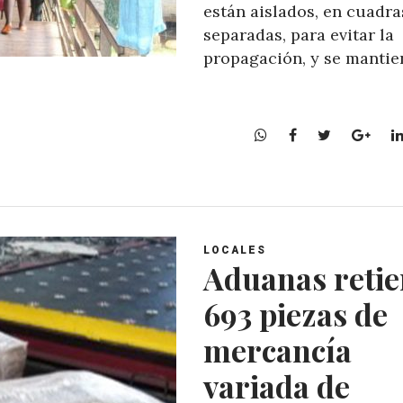
están aislados, en cuadra
separadas, para evitar la
propagación, y se mantie
W
F
T
G
h
a
w
o
a
c
i
o
t
e
t
g
s
b
t
l
A
o
e
e
LOCALES
p
o
r
+
Aduanas retie
p
k
693 piezas de
mercancía
variada de