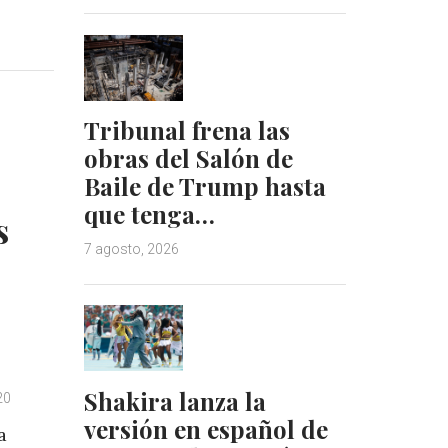
i
i
n
n
k
t
e
e
d
r
Tribunal frena las
I
e
n
s
obras del Salón de
t
Baile de Trump hasta
que tenga…
s
7 agosto, 2026
Shakira lanza la
20
versión en español de
a