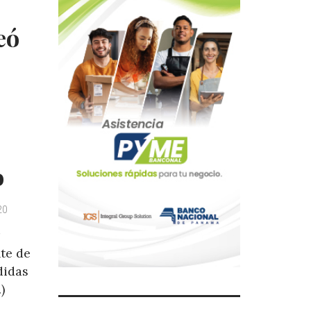
eó
o
20
te de
didas
)