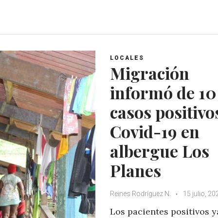
h
a
w
o
a
c
i
o
t
e
t
g
s
b
t
l
A
o
e
e
LOCALES
p
o
r
+
Migración
p
k
informó de 10
casos positivo
Covid-19 en
albergue Los
Planes
Reines Rodríguez N.
15 julio, 20
Los pacientes positivos y