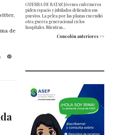
GUERRA DE BATAS Jóvenes enfermeros
piden espacio y jubilados defienden sus
itter,
puestos. La pelea por las plazas encendió
otra guerra generacional en los
hospitales. Mientras...
rma de
Concolón anteriores >>
L
P
i
i
n
n
k
t
e
e
d
r
I
e
n
s
t
uda