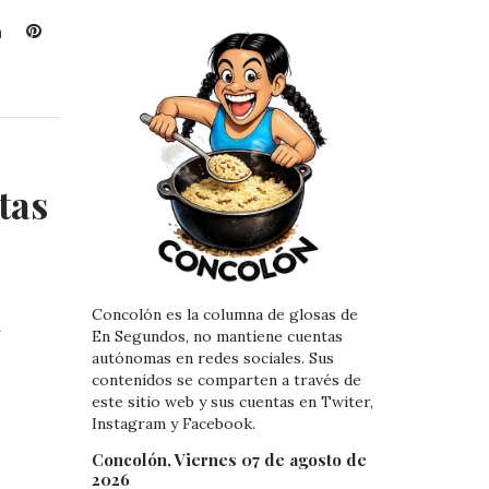
L
P
i
i
n
n
k
t
e
e
d
r
I
e
tas
n
s
t
Concolón es la columna de glosas de
En Segundos, no mantiene cuentas
autónomas en redes sociales. Sus
contenidos se comparten a través de
este sitio web y sus cuentas en Twiter,
Instagram y Facebook.
Concolón, Viernes 07 de agosto de
2026