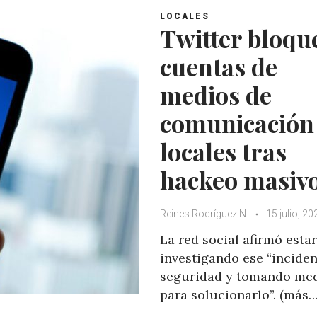
LOCALES
Twitter bloqu
cuentas de
medios de
comunicación
locales tras
hackeo masiv
Reines Rodríguez N.
15 julio, 20
La red social afirmó estar
investigando ese “inciden
seguridad y tomando me
para solucionarlo”. (más…