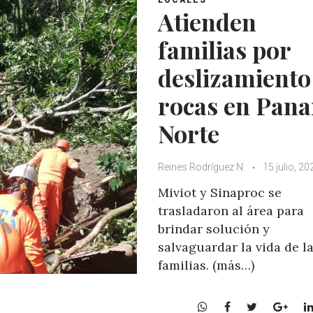
p
o
r
+
Atienden
p
k
familias por
deslizamiento
rocas en Pan
Norte
Reines Rodríguez N.
15 julio, 20
Miviot y Sinaproc se
trasladaron al área para
brindar solución y
salvaguardar la vida de l
familias. (más…)
W
F
T
G