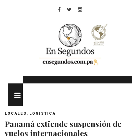
Skip
to
Facebook
Twitter
Instagram
content
MENU
,
LOCALES
LOGISTICA
Panamá extiende suspensión de
vuelos internacionales