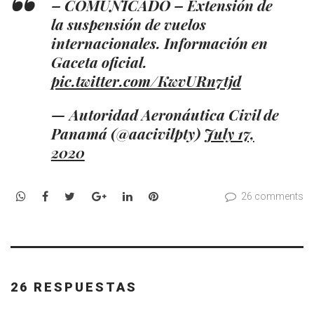
– COMUNICADO – Extensión de
la suspensión de vuelos
internacionales. Información en
Gaceta oficial.
pic.twitter.com/KwvURn7tjd
— Autoridad Aeronáutica Civil de
Panamá (@aacivilpty)
July 17,
2020
WhatsApp
Facebook
Twitter
Google+
LinkedIn
Pinterest
26 comments
26 RESPUESTAS