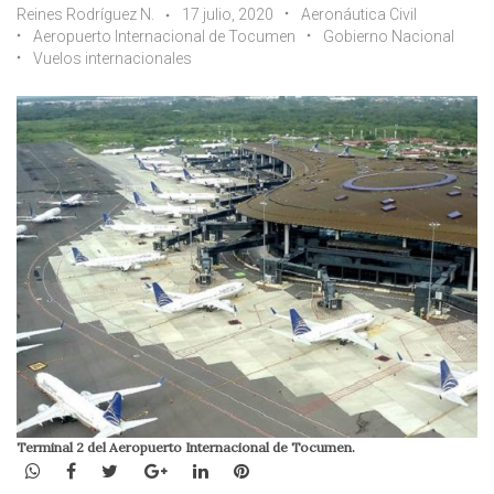
Reines Rodríguez N.
17 julio, 2020
Aeronáutica Civil
Aeropuerto Internacional de Tocumen
Gobierno Nacional
Vuelos internacionales
Terminal 2 del Aeropuerto Internacional de Tocumen.
WhatsApp
Facebook
Twitter
Google+
LinkedIn
Pinterest