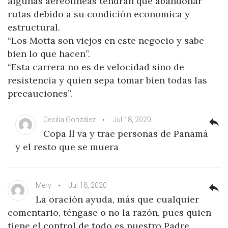
algunas aereolineas tendrán que abandonar
rutas debido a su condición economica y
estructural.
“Los Motta son viejos en este negocio y sabe
bien lo que hacen”.
“Esta carrera no es de velocidad sino de
resistencia y quien sepa tomar bien todas las
precauciones”.
Cecilia González
Jul 18, 2020
reply
Copa ll va y trae personas de Panamá
y el resto que se muera
Mery
Jul 18, 2020
reply
La oración ayuda, más que cualquier
comentario, téngase o no la razón, pues quien
tiene el control de todo es nuestro Padre