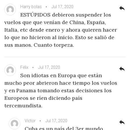
Harry bolas
Jul 17, 2020
reply
ESTÚPIDOS debieron suspender los
vuelos que que venían de China, España,
Italia, etc desde enero y ahora quieren hacer
lo que no hicieron al inicio. Esto se salió de
sus manos. Cuanto torpeza.
Felix
Jul 17, 2020
reply
Son idiotas en Europa que están
mucho peor abrieron hace tiempo los vuelos
y en Panama tomando estas decisiones los
Europeos se ríen diciendo país
tercemundista.
Victor
Jul 17, 2020
reply
Cuba es un país del 3er mundo