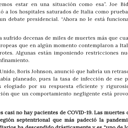
remos estar en una situación como esa”. Joe Bid
ió a los hospitales saturados de Italia como prueba
un debate presidencial. “Ahora no le está funcion
 sufrido decenas de miles de muertes más que cua
uropeas que en algún momento contemplaron a Ital
rotes. Algunas están imponiendo restricciones nu
nfinamiento.
 Unido, Boris Johnson, anunció que habría un retras
había planeado, pues la tasa de infección de ese p
 elogiado por su respuesta eficiente y rigurosi
lación que un comportamiento negligente está prov
es casi no hay pacientes de COVID-19. Las muertes 
 región septentrional que más padeció la pandemi
diarios ha descendido drásticamente y es “uno de l