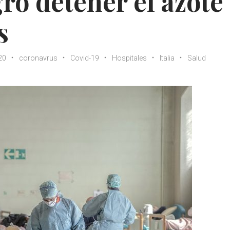
ró detener el azote
s
20
coronavrus
Covid-19
Hospitales
Italia
Salud