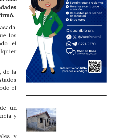
edades
firmó.
asada,
ue los
ndo el
lquier
 de la
stados
odo el
 de un
ncia y
ales y