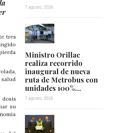
la
7 agosto, 2026
er
e tres
ingido
pierda
Ministro Orillac
realiza recorrido
inaugural de nueva
olada,
ruta de Metrobus con
 salud
unidades 100%…
 dosis
7 agosto, 2026
mar su
onomía