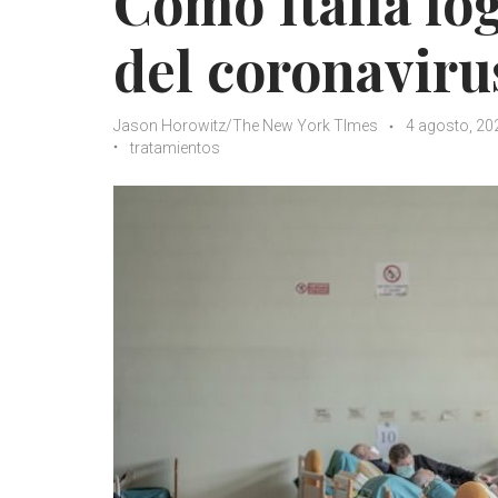
Cómo Italia log
del coronaviru
Jason Horowitz/The New York TImes
4 agosto, 20
tratamientos