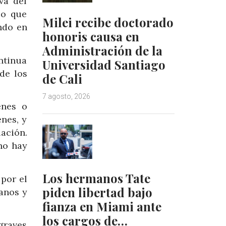
va del
so que
Milei recibe doctorado
ndo en
honoris causa en
Administración de la
ntinua
Universidad Santiago
 de los
de Cali
7 agosto, 2026
enes o
nes, y
ación.
no hay
Los hermanos Tate
por el
piden libertad bajo
manos y
fianza en Miami ante
los cargos de…
graves