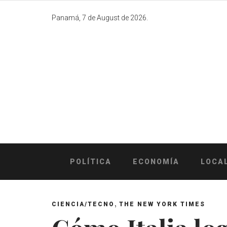
Skip
to
Panamá, 7 de August de 2026.
content
POLÍTICA
ECONOMÍA
LOCA
,
CIENCIA/TECNO
THE NEW YORK TIMES