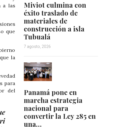
Miviot culmina con
 a las
éxito traslado de
materiales de
siones
construcción a isla
so que
Tubualá
7 agosto, 2026
bierno
que la
evedad
es para
or del
Panamá pone en
marcha estrategia
nacional para
ue
convertir la Ley 285 en
ri
una…