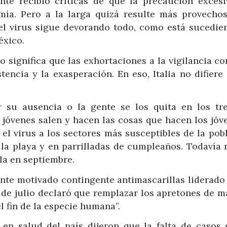
nte recibió críticas de que la precaución excesi
mía. Pero a la larga quizá resulte más provecho
 el virus sigue devorando todo, como está sucedie
éxico.
 significa que las exhortaciones a la vigilancia co
tencia y la exasperación. En eso, Italia no difiere
 su ausencia o la gente se los quita en los tr
 jóvenes salen y hacen las cosas que hacen los jóve
el virus a los sectores más susceptibles de la pobl
la playa y en parrilladas de cumpleaños. Todavía 
la en septiembre.
nte motivado contingente antimascarillas liderado 
7 de julio declaró que remplazar los apretones de 
l fin de la especie humana”.
 en salud del país dijeron que la falta de casos 