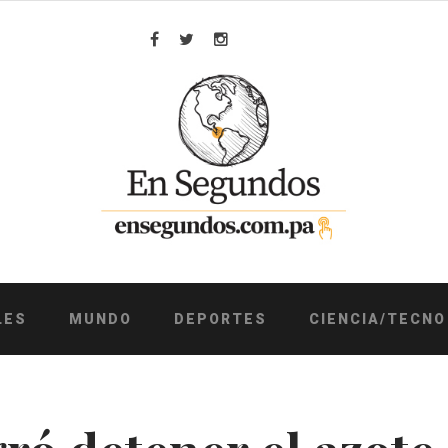
Facebook
Twitter
Instagram
LES
MUNDO
DEPORTES
CIENCIA/TECNO