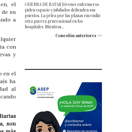
en, el
GUERRA DE BATAS Jóvenes enfermeros
piden espacio y jubilados defienden sus
 de su
puestos. La pelea por las plazas encendió
ando a
otra guerra generacional en los
hospitales. Mientras...
Concolón anteriores >>
lquier
ia con
evas y
o en el
aís ha
dad al
ocando
diarias
a, son
os más