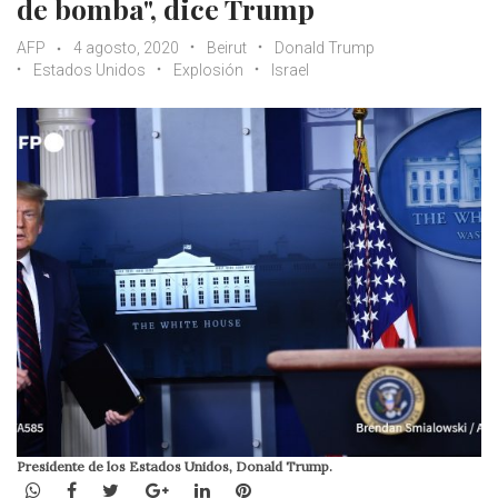
de bomba", dice Trump
AFP
4 agosto, 2020
Beirut
Donald Trump
Estados Unidos
Explosión
Israel
Presidente de los Estados Unidos, Donald Trump.
WhatsApp
Facebook
Twitter
Google+
LinkedIn
Pinterest