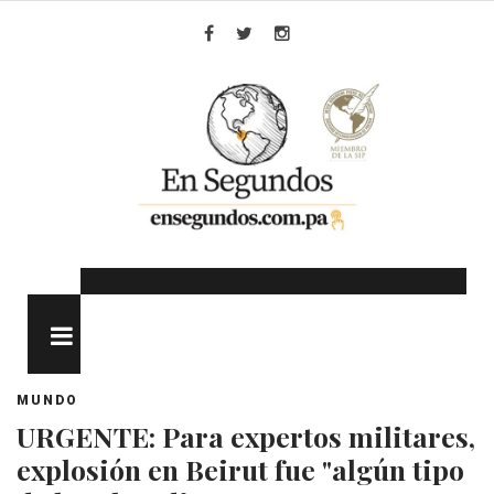
Skip
to
Facebook
Twitter
Instagram
content
MENU
MUNDO
URGENTE: Para expertos militares,
explosión en Beirut fue "algún tipo