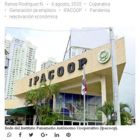
Reines Rodríguez N.
6 agosto, 2020
Coperativa
Generación de empleos
IPACOOP
Pandemia
reactivación económica
Sede del Instituto Panameño Autónomo Cooperativo (Ipacoop).
WhatsApp
Facebook
Twitter
Google+
LinkedIn
Pinterest