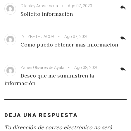
Ollantay Arosemena
Ago 07, 2020
reply
Solicito información
LYLIZBETH JACOB
Ago 07, 2020
reply
Como puedo obtener mas informacion
Yaneri Olivares de Ayala
Ago 08, 2020
reply
Deseo que me suministren la
información
DEJA UNA RESPUESTA
Tu dirección de correo electrónico no será