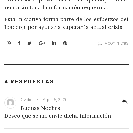
recibirán toda la información requerida.
Esta iniciativa forma parte de los esfuerzos del
Ipacoop, por ayudar a superar la actual crisis.
WhatsApp
Facebook
Twitter
Google+
LinkedIn
Pinterest
4 comments
4 RESPUESTAS
Ovidio
Ago 06, 2020
reply
Buenas Noches.
Deseo que se me.envie dicha información