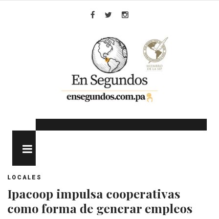
Skip
to
Facebook
Twitter
Instagram
content
MENU
LOCALES
Ipacoop impulsa cooperativas
como forma de generar empleos