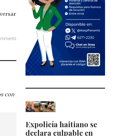
versar
omments
os con
Expolicía haitiano se
declara culpable en