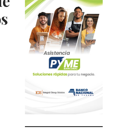
de
os