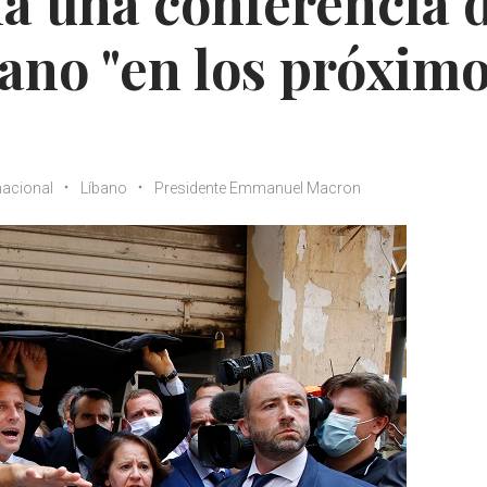
a una conferencia 
ano "en los próxim
nacional
Líbano
Presidente Emmanuel Macron