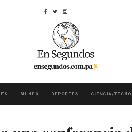
Facebook
Twitter
Instagram
LES
MUNDO
DEPORTES
CIENCIA/TECNO