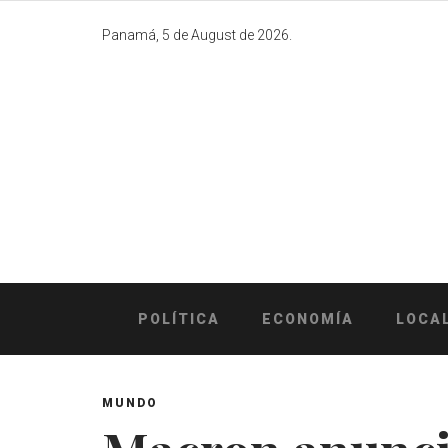
Skip
to
Panamá, 5 de August de 2026.
content
POLÍTICA
ECONOMÍA
LOCA
MUNDO