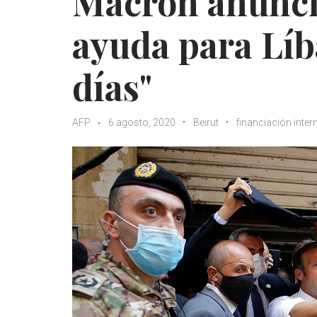
Macron anunci
ayuda para Líb
días"
AFP
6 agosto, 2020
Beirut
financiación inter