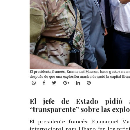
El presidente francés, Emmanuel Macron, hace gestos mientra
después de que una explosión masiva devastó la capital liba
WhatsApp
Facebook
Twitter
Google+
LinkedIn
Pinterest
El jefe de Estado pidió a
“transparente” sobre las explo
El presidente francés, Emmanuel Ma
internacional para Líbano “en los próx