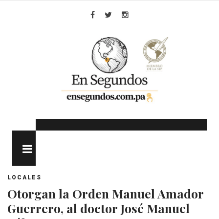
Skip
to
Facebook
Twitter
Instagram
content
MENU
LOCALES
Otorgan la Orden Manuel Amador
Guerrero, al doctor José Manuel