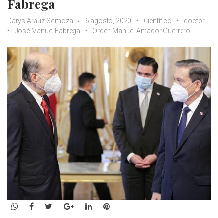
Fábrega
Darys Arauz Somoza
6 agosto, 2020
Científico
doctor
José Manuel Fábrega
Orden Manuel Amador Guerrero
WhatsApp
Facebook
Twitter
Google+
LinkedIn
Pinterest