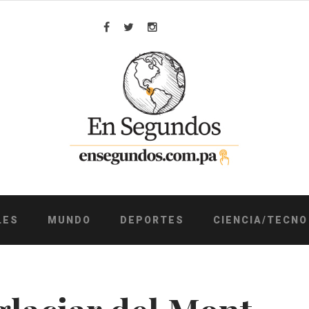
Facebook
Twitter
Instagram
LES
MUNDO
DEPORTES
CIENCIA/TECNO