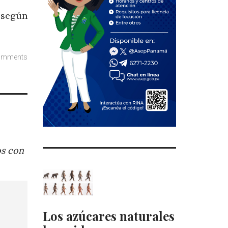
 según
omments
os con
Los azúcares naturales