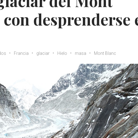
laciar del Mont
 con desprenderse 
dos
Francia
glaciar
Hielo
masa
Mont Blanc