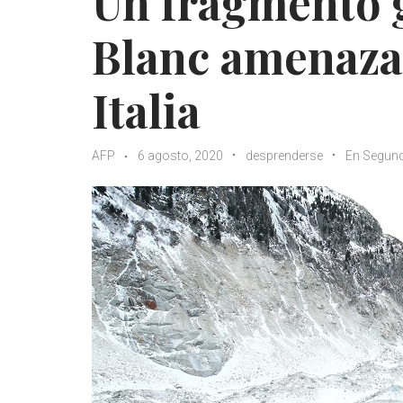
Un fragmento g
Blanc amenaza
Italia
AFP
6 agosto, 2020
desprenderse
En Segun