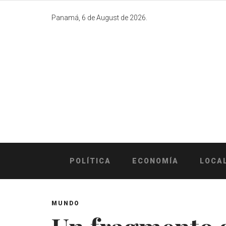
Skip
to
Panamá, 6 de August de 2026.
content
POLÍTICA
ECONOMÍA
LOCA
MUNDO