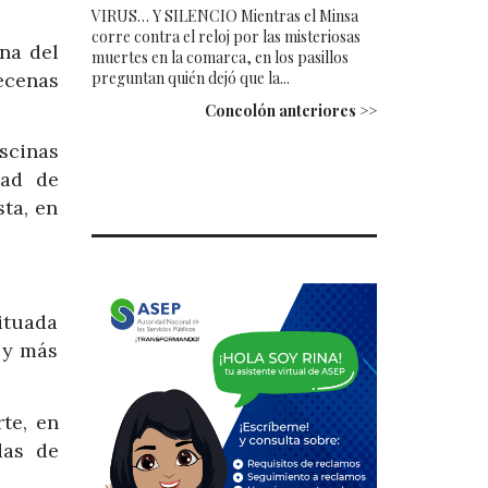
VIRUS… Y SILENCIO Mientras el Minsa
corre contra el reloj por las misteriosas
na del
muertes en la comarca, en los pasillos
ecenas
preguntan quién dejó que la...
Concolón anteriores >>
scinas
dad de
ta, en
ituada
s y más
te, en
das de