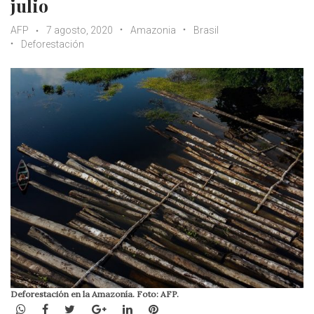
julio
AFP
7 agosto, 2020
Amazonia
Brasil
Deforestación
Deforestación en la Amazonía. Foto: AFP.
WhatsApp
Facebook
Twitter
Google+
LinkedIn
Pinterest