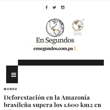
Skip
to
Facebook
Twitter
Instagram
content
MENU
MUNDO
Deforestación en la Amazonía
brasileña supera los 1.600 km2 en