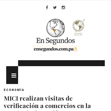
Skip
to
Facebook
Twitter
Instagram
content
MENU
ECONOMÍA
MICI realizan visitas de
verificación a comercios en la