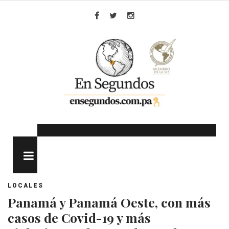
Skip
to
Facebook
Twitter
Instagram
content
MENU
LOCALES
Panamá y Panamá Oeste, con más
casos de Covid-19 y más