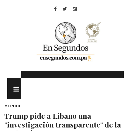
Skip
to
Facebook
Twitter
Instagram
content
MENU
MUNDO
Trump pide a Líbano una
"investigación transparente" de la