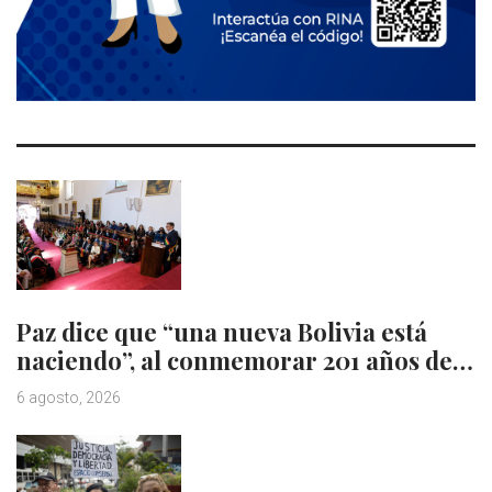
Paz dice que “una nueva Bolivia está
naciendo”, al conmemorar 201 años de…
6 agosto, 2026