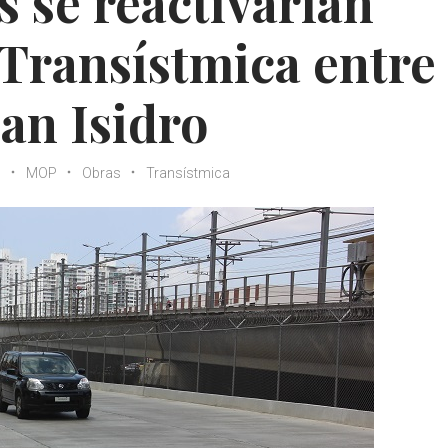
s se reactivarían
 Transístmica entre
San Isidro
O
MOP
Obras
Transístmica