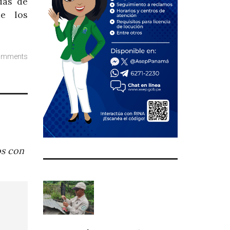
das de
e los
omments
os con