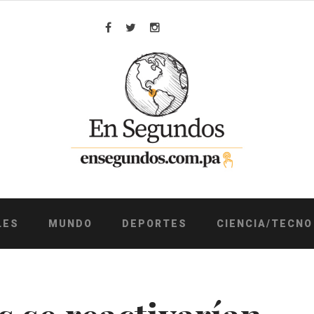
Facebook
Twitter
Instagram
LES
MUNDO
DEPORTES
CIENCIA/TECNO