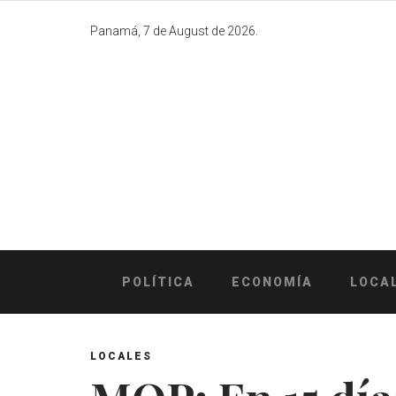
Skip
to
Panamá, 7 de August de 2026.
content
POLÍTICA
ECONOMÍA
LOCA
LOCALES