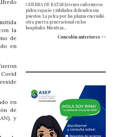
lfredo
GUERRA DE BATAS Jóvenes enfermeros
piden espacio y jubilados defienden sus
puestos. La pelea por las plazas encendió
emitida
otra guerra generacional en los
hospitales. Mientras...
con la
Concolón anteriores >>
amo de
ndo en
 fueron
 Covid
reside
ado en
ión de
AN), y