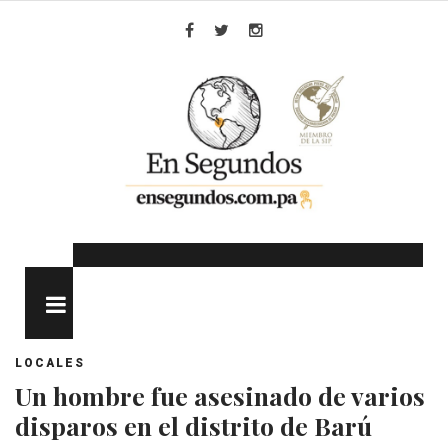
Skip
to
Facebook
Twitter
Instagram
content
MENU
LOCALES
Un hombre fue asesinado de varios
disparos en el distrito de Barú