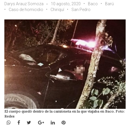
Darys Arauz Somoza
10 agosto, 2020
Baco
Barú
Caso de homicidio
Chiriquí
San Pedro
El cuerpo quedó dentro de la camioneta en la que viajaba en Baco. Foto:
Redes
WhatsApp
Facebook
Twitter
Google+
LinkedIn
Pinterest