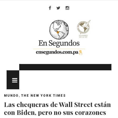
Skip
to
Facebook
Twitter
Instagram
content
MENU
,
MUNDO
THE NEW YORK TIMES
Las chequeras de Wall Street están
con Biden, pero no sus corazones